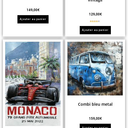
149,00
€
129,00
€
Ajouter au panier
Note
4.00
sur
Ajouter au panier
5
Combi bleu metal
159,00
€
Ajouter au panier