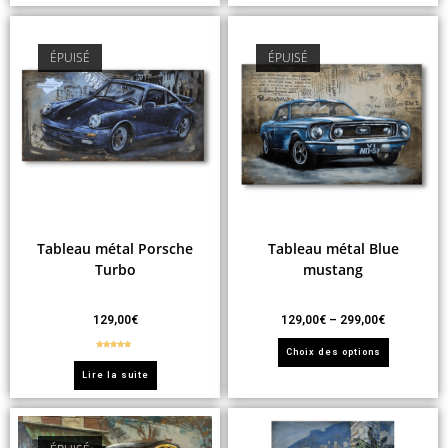
ÉPUISÉ
ÉPUISÉ
Tableau métal Porsche
Tableau métal Blue
Turbo
mustang
129,00
€
129,00
€
–
299,00
€
Choix des options
Note
5.00
sur 5
Lire la suite