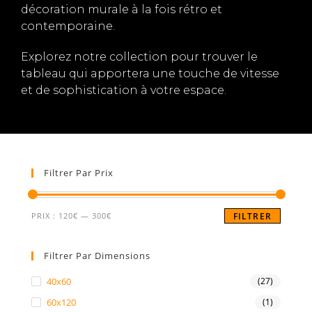
décoration murale à la fois rétro et
contemporaine.
Explorez notre collection pour trouver le
tableau qui apportera une touche de vitesse
et de sophistication à votre espace.
Filtrer Par Prix
PRIX :
120€
—
300€
FILTRER
Filtrer Par Dimensions
40x60
(27)
60x120
(1)