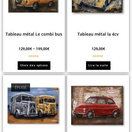
Tableau métal Le combi bus
Tableau métal la 4cv
129,00
€
–
199,00
€
129,00
€
Note
5.00
Note
5.00
sur 5
sur 5
Choix des options
Lire la suite
ÉPUISÉ