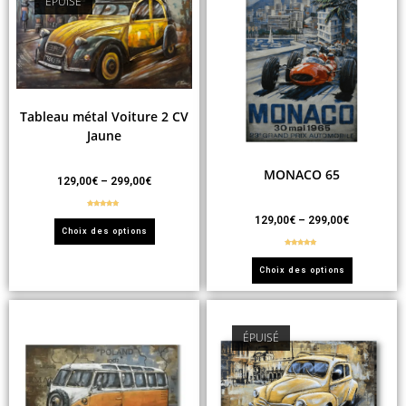
ÉPUISÉ
Tableau métal Voiture 2 CV
Jaune
MONACO 65
129,00
€
–
299,00
€
Note
5.00
129,00
€
–
299,00
€
sur 5
Choix des options
Note
5.00
sur 5
Choix des options
ÉPUISÉ