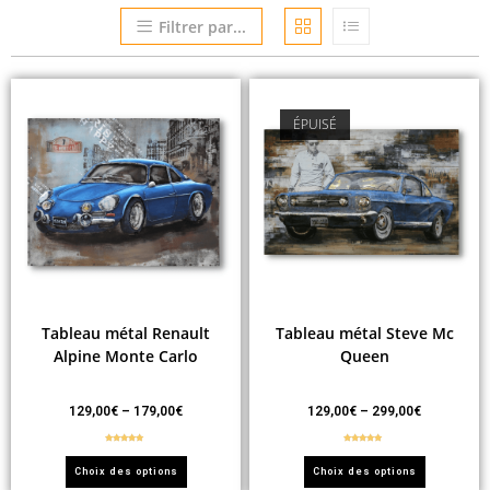
Filtrer par...
ÉPUISÉ
Tableau métal Renault
Tableau métal Steve Mc
Alpine Monte Carlo
Queen
129,00
€
–
179,00
€
129,00
€
–
299,00
€
Note
5.00
Note
5.00
sur 5
sur 5
Choix des options
Choix des options