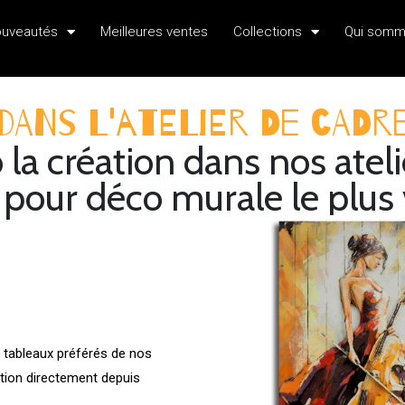
uveautés
Meilleures ventes
Collections
Qui somm
dans l'atelier de Cad
la création dans nos ateli
 pour déco murale le plus
s tableaux préférés de nos
tion directement depuis