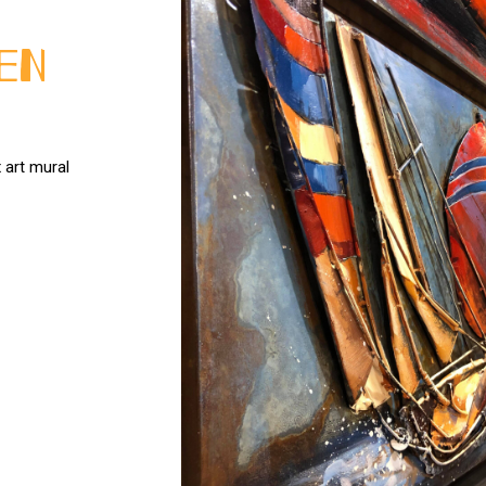
 en
 art mural