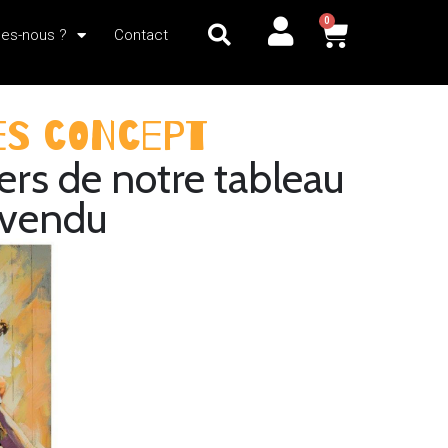
0
es-nous ?
Contact
res Concept
ers de notre tableau
 vendu