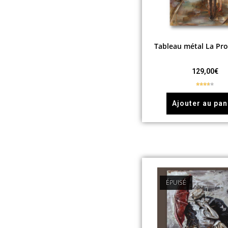
Tableau métal La P
129,00
€
Note
3.50
sur 5
Ajouter au pan
ÉPUISÉ