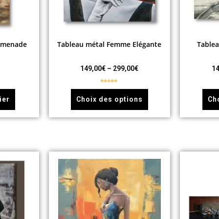
romenade
Tableau métal Femme Elégante
Tablea
149,00
€
–
299,00
€
14
Note
5.00
sur 5
ier
Choix des options
Ch