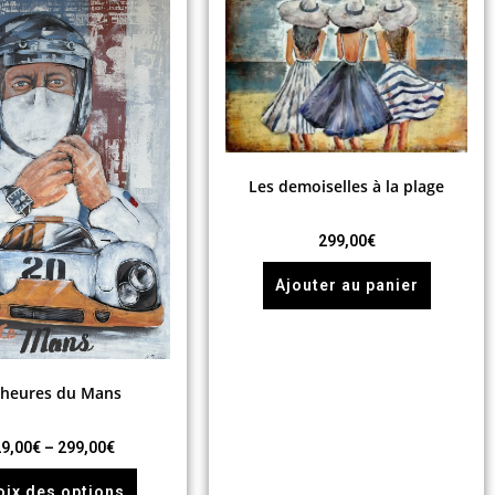
Les demoiselles à la plage
299,00
€
Ajouter au panier
 heures du Mans
9,00
€
–
299,00
€
oix des options