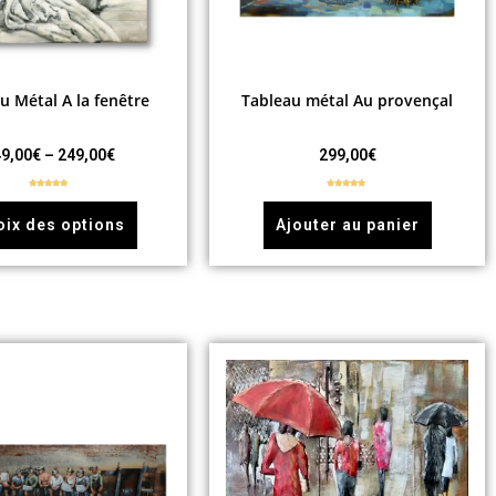
u Métal A la fenêtre
Tableau métal Au provençal
9,00
€
–
249,00
€
299,00
€
Note
5.00
Note
5.00
sur 5
sur 5
oix des options
Ajouter au panier