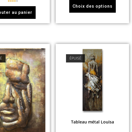
sur 5
Note
Choix des options
3.67
sur 5
outer au panier
SÉ
ÉPUISÉ
Tableau métal Louisa