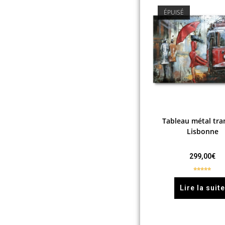
ÉPUISÉ
Tableau métal tr
Lisbonne
299,00
€
Note
5.00
sur 5
Lire la suit