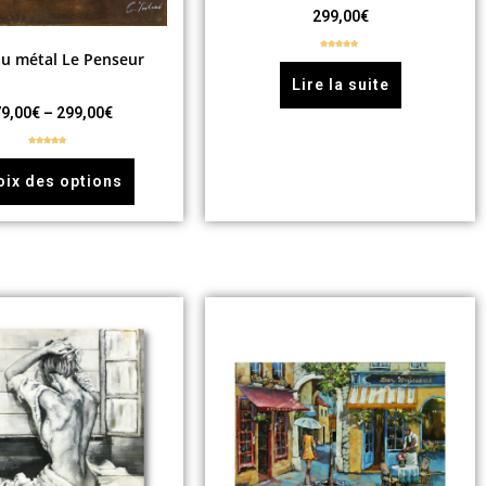
299,00
€
au métal Le Penseur
Note
5.00
sur 5
Lire la suite
9,00
€
–
299,00
€
Note
5.00
sur 5
oix des options