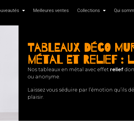
uveautés
Meilleures ventes
Collections
Qui somm
Tableaux déco mu
métal et relief :
Nos tableaux en métal avec effet
relief
don
ou anonyme.
Laissez vous séduire par l’émotion qu’ils dé
plaisir.