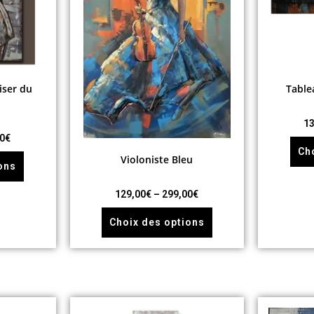
iser du
Table
13
0
€
Ch
Violoniste Bleu
ons
129,00
€
–
299,00
€
Choix des options