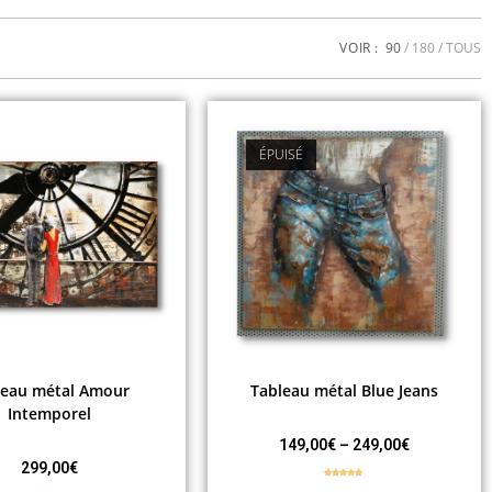
VOIR :
90
180
TOUS
ÉPUISÉ
leau métal Amour
Tableau métal Blue Jeans
Intemporel
149,00
€
–
249,00
€
299,00
€
Note
5.00