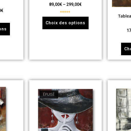
89,00
€
–
299,00
€
0
€
Table
Note
5.00
sur 5
Choix des options
ons
17
Ch
ÉPUISÉ