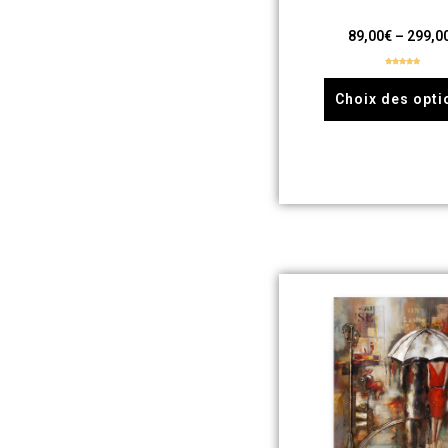
89,00
€
–
299,0
Note
5.00
sur 5
Choix des opti