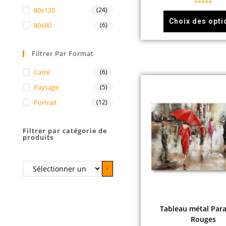
Note
4.92
80x120
(24)
sur 5
Choix des opti
80x80
(6)
Filtrer Par Format
Carré
(6)
Paysage
(5)
Portrait
(12)
Filtrer par catégorie de
produits
Tableau métal Para
Rouges