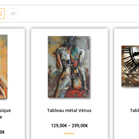
sique
Tableau métal Vénus
Tab
e
129,00
€
–
299,00
€
0
€
Note
4.50