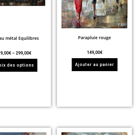
Parapluie rouge
au métal Equilibres
149,00
€
9,00
€
–
299,00
€
Ajouter au panier
oix des options