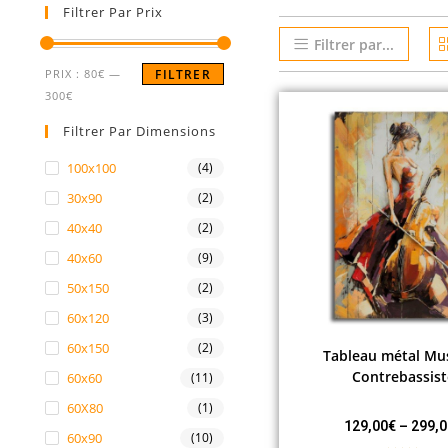
Filtrer Par Prix
Filtrer par...
PRIX :
80€
—
FILTRER
300€
Filtrer Par Dimensions
100x100
(4)
30x90
(2)
40x40
(2)
40x60
(9)
50x150
(2)
60x120
(3)
60x150
(2)
Tableau métal Mu
Contrebassist
60x60
(11)
60X80
(1)
129,00
€
–
299,0
60x90
(10)