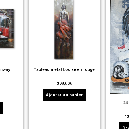
amway
Tableau métal Louise en rouge
299,00
€
Ajouter au panier
24
e
12
Ch