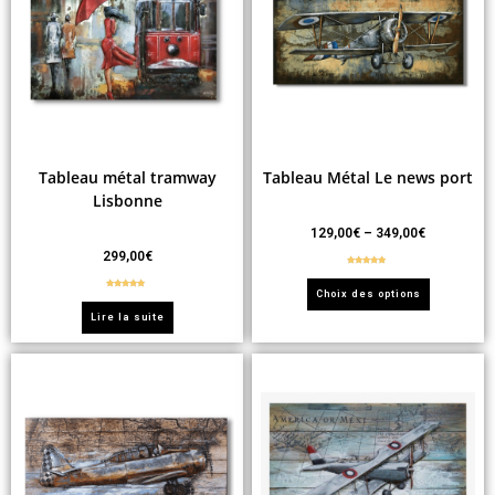
Tableau métal tramway
Tableau Métal Le news port
Lisbonne
129,00
€
–
349,00
€
299,00
€
Note
5.00
sur 5
Choix des options
Note
5.00
sur 5
Lire la suite