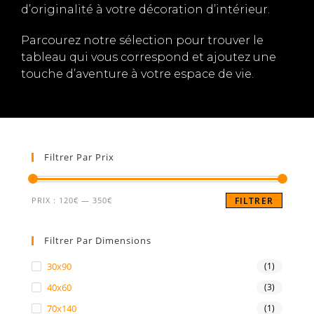
d’originalité à votre décoration d’intérieur.
Parcourez notre sélection pour trouver le
tableau qui vous correspond et ajoutez une
touche d’aventure à votre espace de vie.
Filtrer Par Prix
PRIX :
120€
—
350€
FILTRER
Filtrer Par Dimensions
30x90
(1)
40x60
(3)
70x140
(1)