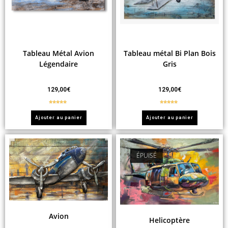
Tableau Métal Avion
Tableau métal Bi Plan Bois
Légendaire
Gris
129,00
€
129,00
€
Note
5.00
Note
5.00
sur 5
sur 5
Ajouter au panier
Ajouter au panier
ÉPUISÉ
Avion
Helicoptère