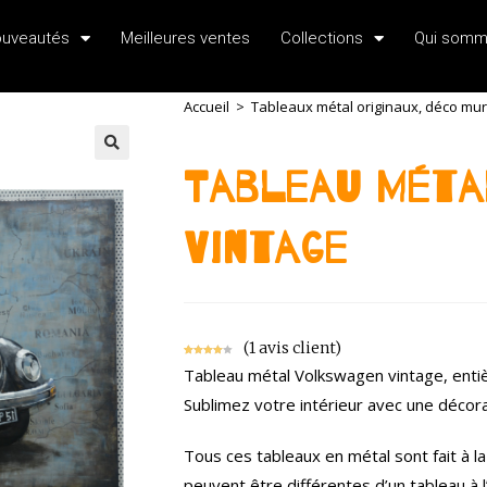
uveautés
Meilleures ventes
Collections
Qui somm
Accueil
>
Tableaux métal originaux, déco mural
Tableau Méta
Vintage
(
1
avis client)
Noté
1
4.00
Tableau métal Volkswagen vintage, entièr
sur 5
basé
Sublimez votre intérieur avec une décora
sur
notation
client
Tous ces tableaux en métal sont fait à l
peuvent être différentes d’un tableau à l’a