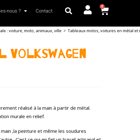
0
es-nous ?
Contact
e : voiture, moto, animaux, ville
>
Tableaux motos, voitures en métal et r
l Volkswagen
ement réalisé à la main à partir de métal.
tion murale en relief.
a main ,la peinture et même les soudures
utre . C’est ce qui en fait un travail artisanal et