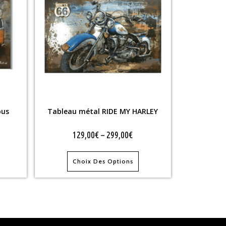
bus
Tableau métal RIDE MY HARLEY
129,00
€
–
299,00
€
Choix Des Options