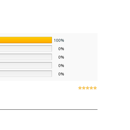
100%
0%
0%
0%
0%
Note
5
sur
5