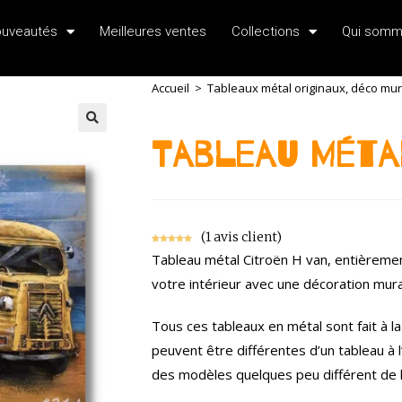
uveautés
Meilleures ventes
Collections
Qui somm
Accueil
>
Tableaux métal originaux, déco mural
Tableau Méta
(
1
avis client)
Noté
1
5.00
Tableau métal Citroën H van, entièrement
sur 5
basé sur
votre intérieur avec une décoration mural
notation
client
Tous ces tableaux en métal sont fait à l
peuvent être différentes d’un tableau à l’a
des modèles quelques peu différent de la