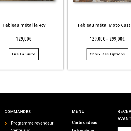
Tableau métal la 4cv
Tableau métal Moto Cus
129,00
€
129,00
€
–
299,00
€
Lire La Suite
Choix Des Options
MENU
RECEV
COMMANDES
AVANT
Carte cadeau
Programme revendeur
Vente aux