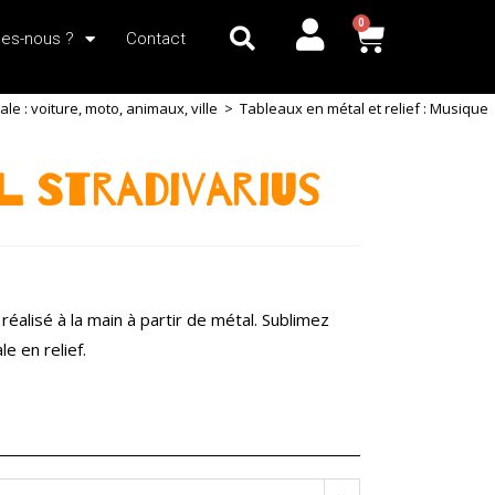
0
es-nous ?
Contact
e : voiture, moto, animaux, ville
>
Tableaux en métal et relief : Musique
l Stradivarius
éalisé à la main à partir de métal. Sublimez
e en relief.