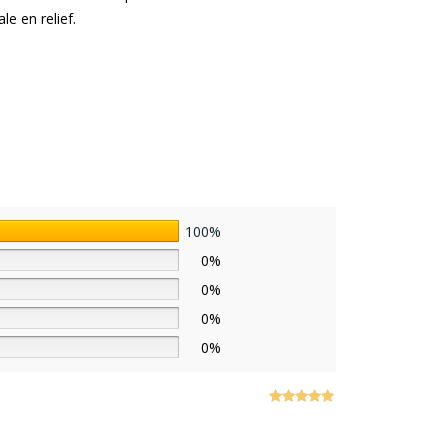
le en relief.
100%
0%
0%
0%
0%
Note
5
sur
5