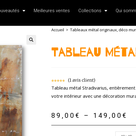
uveautés
Meilleures ventes
Collections
Qui somm
Accueil
>
Tableaux métal originaux, déco mural
Tableau Méta
(
1
avis client)
Noté
1
5.00
Tableau métal Stradivarius, entièrement r
sur 5
basé sur
votre intérieur avec une décoration mural
notation
client
89,00
€
–
149,00
€